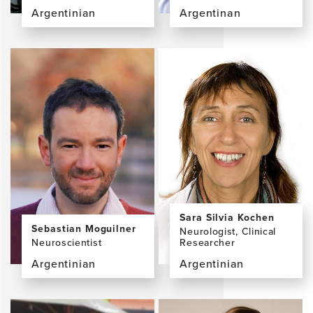
Argentinian
Argentinan
View
View
the
the
profile
profile
page
page
for
for
Agustina
Nahuel
Legaz,
Magrath
PhD
Guimet,
MD
Sara Silvia Kochen
Sebastian Moguilner
Neurologist, Clinical
Researcher
Neuroscientist
Argentinian
Argentinian
View
View
the
the