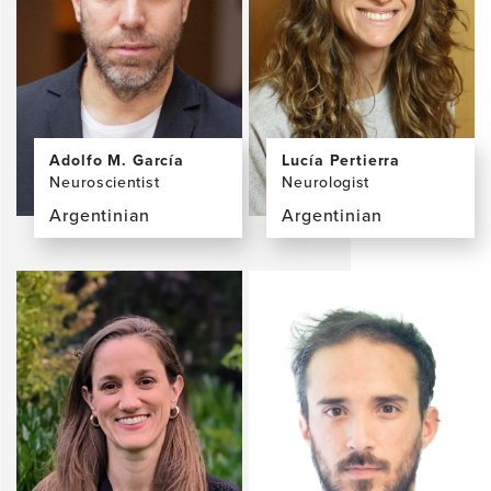
Adolfo M. García
Lucía Pertierra
Neuroscientist
Neurologist
Argentinian
Argentinian
View
View
the
the
profile
profile
page
page
for
for
Adolfo
Lucía
M.
Pertierra,
García,
MD
PhD