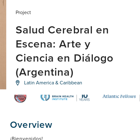
Project
Salud Cerebral en
Escena: Arte y
Ciencia en Diálogo
(Argentina)
Celebrando
Latin America & Caribbean
10
años
de
liderazgo
global
en
salud
Overview
cerebral
¡Bienvenidos!