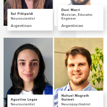
Dani Macri
Sol Fittipaldi
Musician, Educator,
Neuroscientist
Engineer
Argentinan
Argentinian
View
View
the
the
profile
profile
page
page
for
for
Sol
Dani
Fittipaldi,
Macri
PhD
Nahuel Magrath
Agustina Legaz
Guimet
Neuroscientist
Neuropsychiatrist