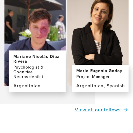
profile
profile
page
page
for
for
Sara
Sebastian
Silvia
Moguilner,
Kochen,
PhD
MD,
PhD
Mariano Nicolás Diaz
Rivera
Psychologist &
Maria Eugenia Godoy
Cognitive
Neuroscientist
Project Manager
Argentinian
Argentinian, Spanish
View
View
the
the
profile
profile
View all our fellows
page
page
for
for
Mariano
Maria
Nicolás
Eugenia