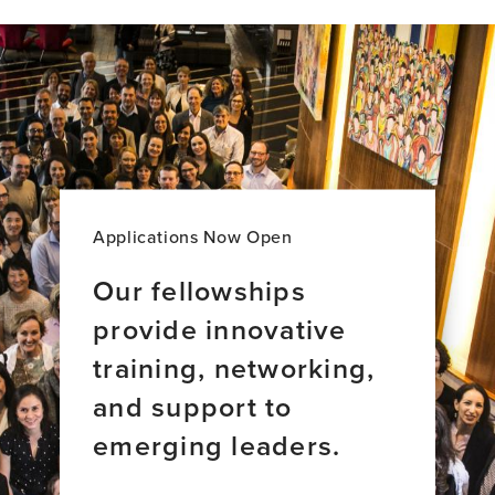
Diaz
Godoy,
Rivera,
MSc
PhD,
BS
Applications Now Open
Our fellowships
provide innovative
training, networking,
and support to
emerging leaders.